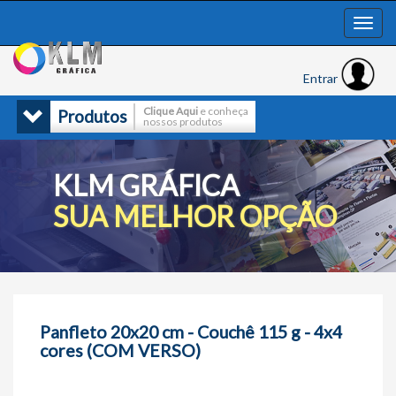
Entrar
Clique Aqui
e conheça
Produtos
nossos produtos
KLM GRÁFICA
SUA MELHOR OPÇÃO
Panfleto 20x20 cm - Couchê 115 g - 4x4
cores (COM VERSO)