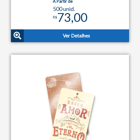
A Partir de
500 unid.
73,00
R$
Ver Detalhes