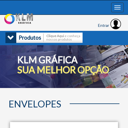
Entrar
Clique Aqui
e conheça
Produtos
nossos produtos
KLM GRÁFICA
SUA MELHOR OPÇÃO
ENVELOPES