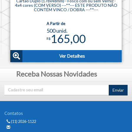
Cartão Duplo (178x48mm) - Fosco com ou sem Verniz -
4x4 cores (COM VERSO) ---**--- ESTE PRODUTO NÃO
CONTÉM VINCO / DOBRA ---**---
A Partir de
500 unid.
165,00
R$
Ver Detalhes
Receba Nossas Novidades
Enviar
Contatos
(11) 2026-1122