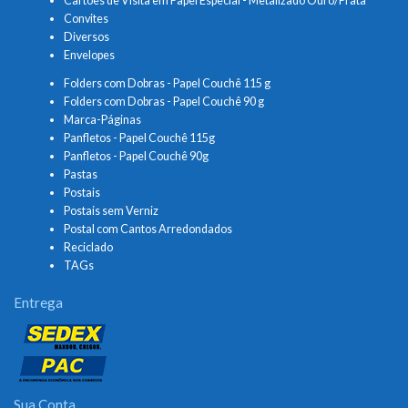
Cartões de Visita em Papel Especial - Metalizado Ouro/Prata
Convites
Diversos
Envelopes
Folders com Dobras - Papel Couchê 115 g
Folders com Dobras - Papel Couchê 90 g
Marca-Páginas
Panfletos - Papel Couchê 115g
Panfletos - Papel Couchê 90g
Pastas
Postais
Postais sem Verniz
Postal com Cantos Arredondados
Reciclado
TAGs
Entrega
Sua Conta