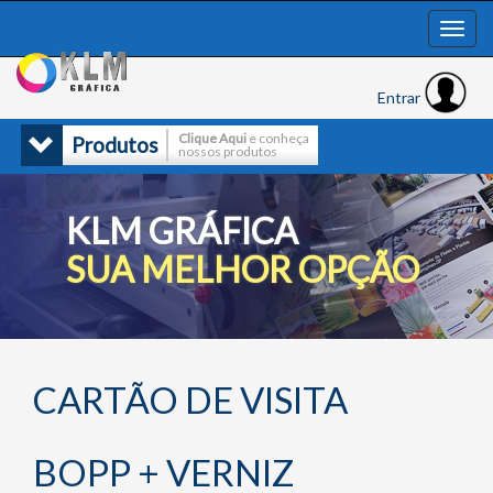
Entrar
Clique Aqui
e conheça
Produtos
nossos produtos
KLM GRÁFICA
SUA MELHOR OPÇÃO
CARTÃO DE VISITA
BOPP + VERNIZ