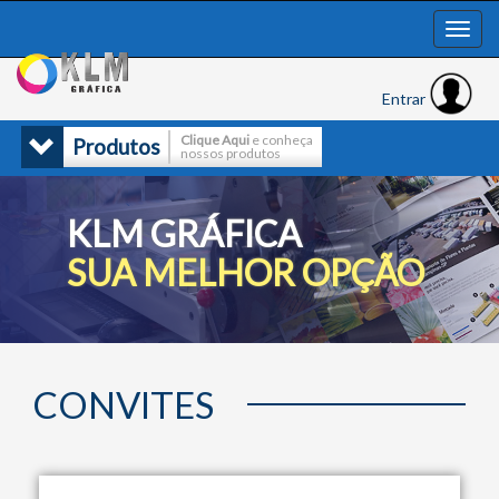
Entrar
Clique Aqui
e conheça
Produtos
nossos produtos
KLM GRÁFICA
SUA MELHOR OPÇÃO
CONVITES