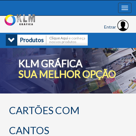
Entrar
Clique Aqui
e conheça
Produtos
nossos produtos
KLM GRÁFICA
SUA MELHOR OPÇÃO
CARTÕES COM
CANTOS