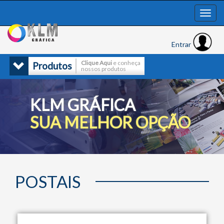
Entrar
Clique Aqui
e conheça
Produtos
nossos produtos
KLM GRÁFICA
SUA MELHOR OPÇÃO
POSTAIS